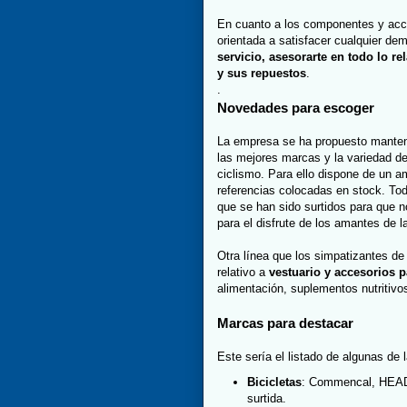
En cuanto a los componentes y acce
orientada a satisfacer cualquier de
servicio, asesorarte en todo lo r
y sus repuestos
.
.
Novedades para escoger
La empresa se ha propuesto mantene
las mejores marcas y la variedad de
ciclismo. Para ello dispone de un a
referencias colocadas en stock. To
que se han sido surtidos para que no
para el disfrute de los amantes de la
Otra línea que los simpatizantes de
relativo a
vestuario y accesorios p
alimentación, suplementos nutritivos
Marcas para destacar
Este sería el listado de algunas de 
Bicicletas
: Commencal, HEAD, 
surtida.