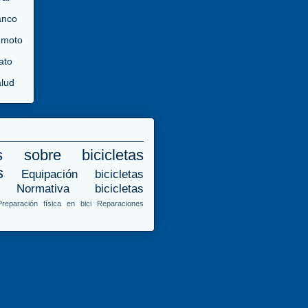
anco
 moto
ato
lud
s sobre bicicletas
s
Equipación bicicletas
Normativa bicicletas
Preparación física en bici
Reparaciones