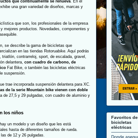
ductos que continuamente se renueva
. En el
exhibe una gran variedad de diseños, marcas y
lística que son, los profesionales de la empresa
más y mejores productos. Novedades, componentes y
asequible.
ón, se describe la gama de bicicletas que
cializan en las tiendas Rotoruabike. Aquí podrás
triatlón, contrarreloj, sport, de escalada, gravel,
ón delantera,
con cuadro de carbono, de
ico
Fat Bike, o también las bicicletas eléctricas
le suspensión.
ue trae incorporada suspensión delantera para XC.
as de la serie Mountain bike vienen con doble
 de 27,5 y 29 pulgadas, con cuadro de aluminio y
n los niños
Favoritos de
bicicletas
 hay un modelo y un diseño que les está
eléctricas
dales hasta de diferentes tamaños de rueda.
las de 12 y 26 pulgadas.
Donde asegu