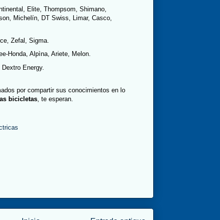
ntinental, Elite, Thompsom, Shimano,
on, Michelín, DT Swiss, Limar, Casco,
ce, Zefal, Sigma.
ee-Honda, Alpìna, Ariete, Melon.
y Dextro Energy.
ados por compartir sus conocimientos en lo
s bicicletas
, te esperan.
ctricas