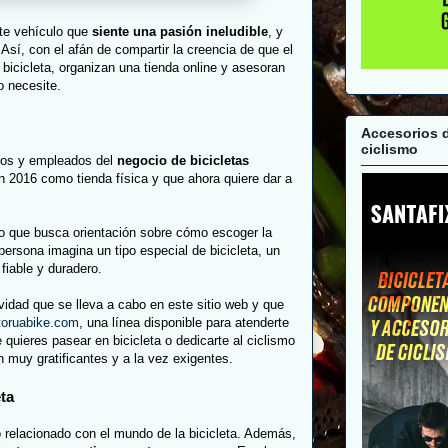
ste vehículo que
siente una pasión ineludible
, y
Así, con el afán de compartir la creencia de que el
icicleta, organizan una tienda online y asesoran
o necesite.
Accesorios 
ciclismo
rios y empleados del
negocio de bicicletas
n 2016 como tienda física y que ahora quiere dar a
co que busca orientación sobre cómo escoger la
rsona imagina un tipo especial de bicicleta, un
fiable y duradero.
ividad que se lleva a cabo en este sitio web y que
toruabike.com
, una línea disponible para atenderte
quieres pasear en bicicleta o dedicarte al ciclismo
n muy gratificantes y a la vez exigentes.
ta
o relacionado con el mundo de la bicicleta. Además,