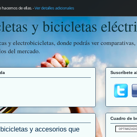
e hacemos de ellas.
-
Ver detalles adicionales
letas y bicicletas eléctr
icas y electrobicicletas, donde podrás ver comparativas,
los del mercado.
nda
Suscríbete al
Cuadro de 
 bicicletas y accesorios que