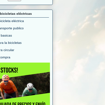
bicicletas eléctricas
cicleta eléctrica
ransporte publico
 basicas
a la bicicletas
a circular
 compra