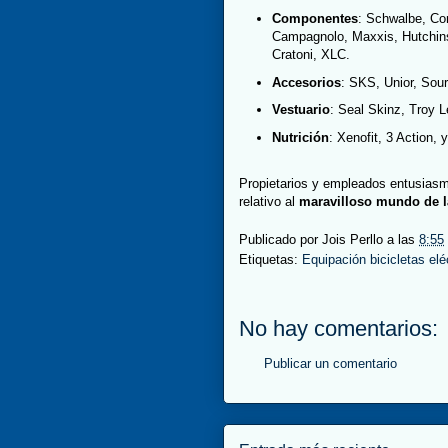
Componentes
: Schwalbe, Co
Campagnolo, Maxxis, Hutchins
Cratoni, XLC.
Accesorios
: SKS, Unior, Sour
Vestuario
: Seal Skinz, Troy L
Nutrición
: Xenofit, 3 Action, 
Propietarios y empleados entusiasm
relativo al
maravilloso mundo de la
Publicado por
Jois Perllo
a las
8:55
Etiquetas:
Equipación bicicletas elé
No hay comentarios:
Publicar un comentario