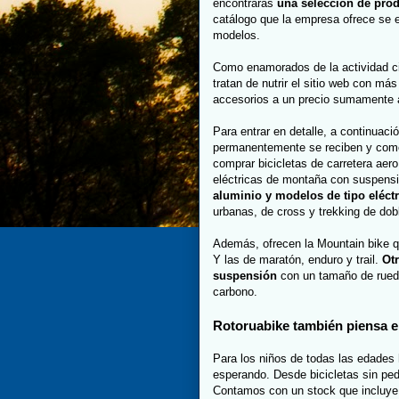
encontrarás
una selección de pro
catálogo que la empresa ofrece se 
modelos.
Como enamorados de la actividad cic
tratan de nutrir el sitio web con 
accesorios a un precio sumamente 
Para entrar en detalle, a continuaci
permanentemente se reciben y comer
comprar bicicletas de carretera aero, 
eléctricas de montaña con suspensi
aluminio y modelos de tipo eléctr
urbanas, de cross y trekking de dob
Además, ofrecen la Mountain bike q
Y las de maratón, enduro y trail.
Otr
suspensión
con un tamaño de rueda
carbono.
Rotoruabike también piensa e
Para los niños de todas las edades
esperando. Desde bicicletas sin pe
Contamos con un stock que incluye 