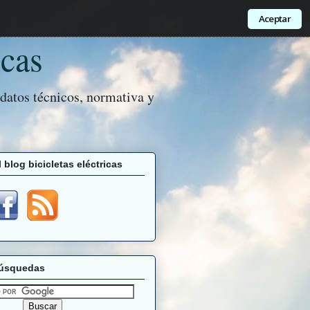
Aceptar
icas
 datos técnicos, normativa y
 blog bicicletas eléctricas
búsquedas