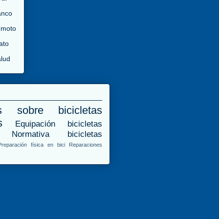
anco
 moto
ato
lud
s sobre bicicletas
s
Equipación bicicletas
Normativa bicicletas
Preparación física en bici
Reparaciones