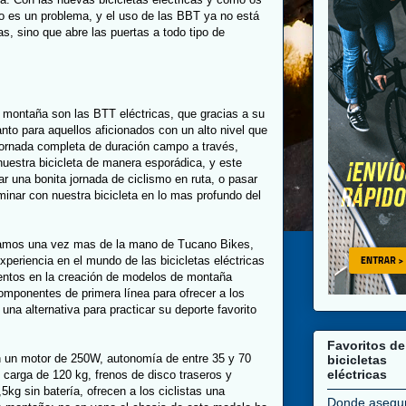
o es un problema, y el uso de las BBT ya no está
s, sino que abre las puertas a todo tipo de
de montaña son las BTT eléctricas, que gracias a su
nto para aquellos aficionados con un alto nivel que
 jornada completa de duración campo a través,
uestra bicicleta de manera esporádica, y este
r una bonita jornada de ciclismo en ruta, o pasar
minar con nuestra bicicleta en lo mas profundo del
ramos una vez mas de la mano de Tucano Bikes,
xperiencia en el mundo de las bicicletas eléctricas
entos en la creación de modelos de montaña
componentes de primera línea para ofrecer a los
una alternativa para practicar su deporte favorito
Favoritos de
n motor de 250W, autonomía de entre 35 y 70
bicicletas
eléctricas
carga de 120 kg, frenos de disco traseros y
5kg sin batería, ofrecen a los ciclistas una
Donde asegu