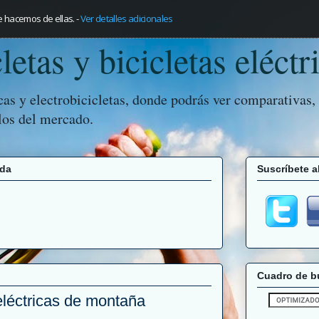
e hacemos de ellas.
-
Ver detalles adicionales
letas y bicicletas eléctr
icas y electrobicicletas, donde podrás ver comparativas,
los del mercado.
nda
Suscríbete al
Cuadro de 
 eléctricas de montaña