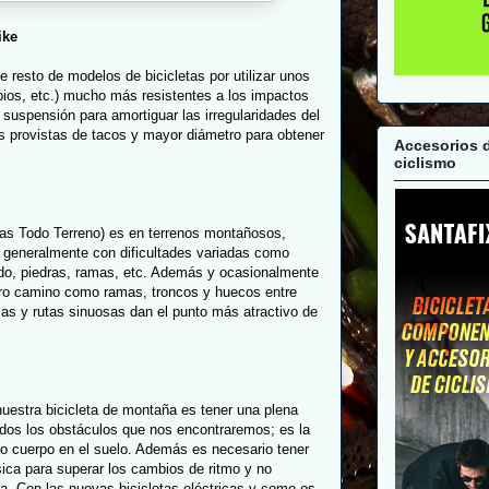
ike
 resto de modelos de bicicletas por utilizar unos
ios, etc.) mucho más resistentes a los impactos
 suspensión para amortiguar las irregularidades del
 provistas de tacos y mayor diámetro para obtener
Accesorios 
ciclismo
etas Todo Terreno) es en terrenos montañosos,
, generalmente con dificultades variadas como
lodo, piedras, ramas, etc. Además y ocasionalmente
ro camino como ramas, troncos y huecos entre
sas y rutas sinuosas dan el punto más atractivo de
 nuestra bicicleta de montaña es tener una plena
odos los obstáculos que nos encontraremos; es la
ro cuerpo en el suelo. Además es necesario tener
ica para superar los cambios de ritmo y no
ga. Con las nuevas bicicletas eléctricas y como os