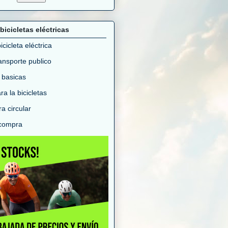
bicicletas eléctricas
cicleta eléctrica
ransporte publico
 basicas
a la bicicletas
a circular
 compra