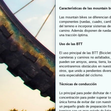
Características de las mountain b
Las mountain bikes se diferencian de
componentes (ruedas, cuadro, camb
del terreno e incorporar sistemas de
camino. Además disponen de ruedas
una tracción óptima.
Uso de las BTT
El uso principal de las BTT (Bicicl
carreteras y caminos no asfaltados
pueden ser arroyos, arena, tierra, 
encontraremos obstáculos en nuest
otros, que unido a pendientes diver
esta especialidad del ciclismo.
Técnicas de conducción
Lo principal para poder disfrutar de
concentración para poder superar t
única forma de evitar dar con nuest
un pequeño grado de preparación fís
terminar con un gran estado de fati