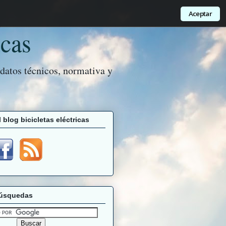
Aceptar
icas
 datos técnicos, normativa y
 blog bicicletas eléctricas
búsquedas