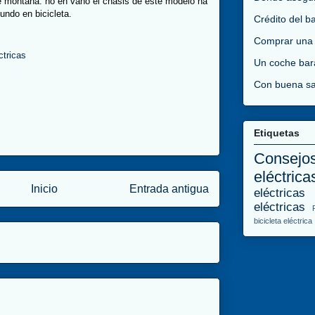
e montaña: no en vano el chasis de este modelo ha
mundo en bicicleta.
Crédito del b
Comprar una
ctricas
Un coche bar
Con buena sa
Etiquetas
Consejo
eléctrica
Inicio
Entrada antigua
eléctricas
eléctricas
bicicleta eléctrica